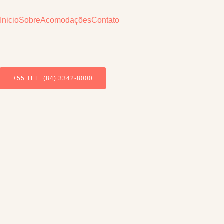
Inicio
Sobre
Acomodações
Contato
+55 TEL: (84) 3342-8000